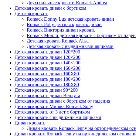
Двухспальные кровати Romack Andrea
Детcкая кровать диван с бортиком
Детская кровать
Romack Donny Lux детская кровать диван
Romack Polly детская кровать диван
Romack Виктория диван кровать
Romack Молли детская кровать с бортиком от паден
Детская кровать Romack Alisa
Детская кровать с выдвижными ящиками
Детская кровать диван 120*200
Детская кровать диван 120×200
Детская кровать диван 140×200
Детская кровать диван 160×200
Детская кровать диван 160Х80
Детская кровать диван 180×200
Детская кровать диван 180Х80
Детская кровать диван 90*200
Детская кровать диван Веллута
Детская кровать диван с бортиком от падения
Детская кровать Мишка Romack Sony
Детская кровать от 3 лет с бортиком
Детская кровать с выдвижными ящиками
Диван кровать
Диван кровать Romack Jenny на ортопедическом ос
Диван кровать Romack Jenny на ортопедическом основан