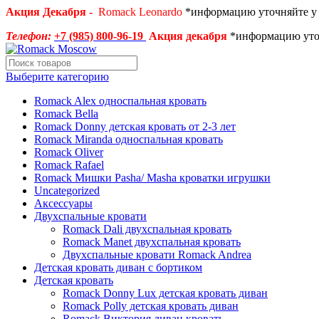
Акция Декабря -
Romack Leonardo
*информацию уточняйте у
Телефон:
+7 (985) 800-96-19
Акция декабря
*информацию уто
Выберите категорию
Romack Alex односпальная кровать
Romack Bella
Romack Donny детская кровать от 2-3 лет
Romack Miranda односпальная кровать
Romack Oliver
Romack Rafael
Romack Мишки Pasha/ Masha кроватки игрушки
Uncategorized
Аксессуары
Двухспальные кровати
Romack Dali двухспальная кровать
Romack Manet двухспальная кровать
Двухспальные кровати Romack Andrea
Детcкая кровать диван с бортиком
Детская кровать
Romack Donny Lux детская кровать диван
Romack Polly детская кровать диван
Romack Виктория диван кровать