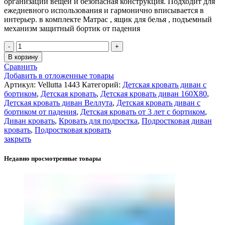
организации вещей и безопасная конструкция. Подходит для
ежедневного использования и гармонично вписывается в
интерьер. в комплекте Матрас , ящик для белья , подъемный
механизм защитный бортик от падения
Количество
товара
В корзину
Velluta
Сравнить
детская
Добавить в отложенные товары
кровать
Артикул:
Vellutta 1443
Категорий:
Детcкая кровать диван с
диван
бортиком
,
Детская кровать
,
Детская кровать диван 160Х80
,
с
Детская кровать диван Веллута
,
Детская кровать диван с
защитным
бортиком от падения
,
Детская кровать от 3 лет с бортиком
,
бортиком
Диван кровать
,
Кровать для подростка
,
Подростковая диван
цвет
кровать
,
Подростковая кровать
Серый
закрыть
-
160Х80
Недавно просмотренные товары