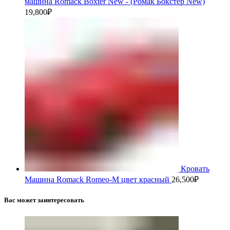
машина Romack Boxter New - (Ромак Бокстер New)
19,800
₽
Кровать
Машина Romack Romeo-M цвет красный
26,500
₽
Вас может заинтересовать