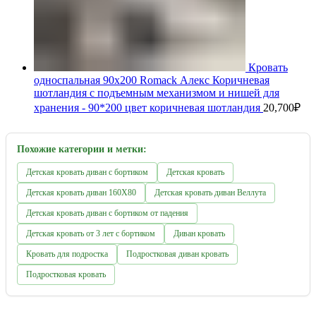
Кровать
односпальная 90х200 Romack Алекс Коричневая
шотландия с подъемным механизмом и нишей для
хранения - 90*200 цвет коричневая шотландия
20,700
₽
Похожие категории и метки:
Детcкая кровать диван с бортиком
Детская кровать
Детская кровать диван 160Х80
Детская кровать диван Веллута
Детская кровать диван с бортиком от падения
Детская кровать от 3 лет с бортиком
Диван кровать
Кровать для подростка
Подростковая диван кровать
Подростковая кровать