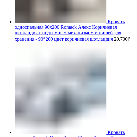
Кровать
односпальная 90х200 Romack Алекс Коричневая
шотландия с подъемным механизмом и нишей для
хранения - 90*200 цвет коричневая шотландия
20,700
₽
Кровать