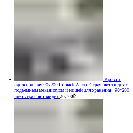
Кровать
односпальная 90х200 Romack Алекс Серая шотландия с
подъемным механизмом и нишей для хранения - 90*200
цвет серая шотландия
20,700
₽