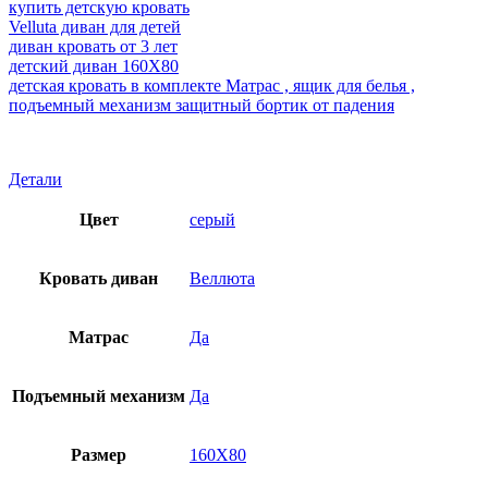
купить детскую кровать
Velluta диван для детей
диван кровать от 3 лет
детский диван 160Х80
детская кровать в комплекте Матрас , ящик для белья ,
подъемный механизм защитный бортик от падения
Детали
Цвет
серый
Кровать диван
Веллюта
Матрас
Да
Подъемный механизм
Да
Размер
160Х80