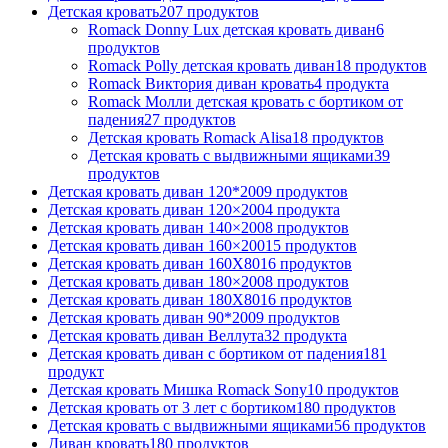
Детская кровать
207
продуктов
Romack Donny Lux детская кровать диван
6
продуктов
Romack Polly детская кровать диван
18
продуктов
Romack Виктория диван кровать
4
продукта
Romack Молли детская кровать с бортиком от
падения
27
продуктов
Детская кровать Romack Alisa
18
продуктов
Детская кровать с выдвижными ящиками
39
продуктов
Детская кровать диван 120*200
9
продуктов
Детская кровать диван 120×200
4
продукта
Детская кровать диван 140×200
8
продуктов
Детская кровать диван 160×200
15
продуктов
Детская кровать диван 160Х80
16
продуктов
Детская кровать диван 180×200
8
продуктов
Детская кровать диван 180Х80
16
продуктов
Детская кровать диван 90*200
9
продуктов
Детская кровать диван Веллута
32
продукта
Детская кровать диван с бортиком от падения
181
продукт
Детская кровать Мишка Romack Sony
10
продуктов
Детская кровать от 3 лет с бортиком
180
продуктов
Детская кровать с выдвижными ящиками
56
продуктов
Диван кровать
180
продуктов