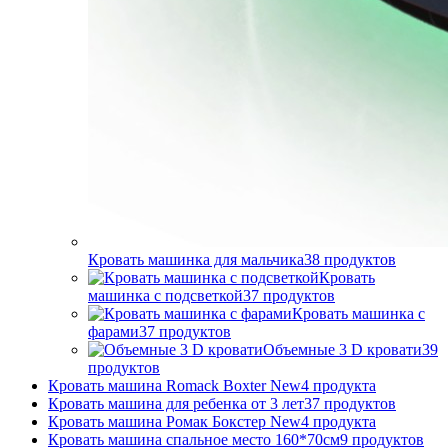
Кровать машинка для мальчика
38
продуктов
Кровать
машинка с подсветкой
37
продуктов
Кровать машинка с
фарами
37
продуктов
Объемные 3 D кровати
39
продуктов
Кровать машина Romack Boxter New
4
продукта
Кровать машина для ребенка от 3 лет
37
продуктов
Кровать машина Ромак Бокстер New
4
продукта
Кровать машина спальное место 160*70см
9
продуктов