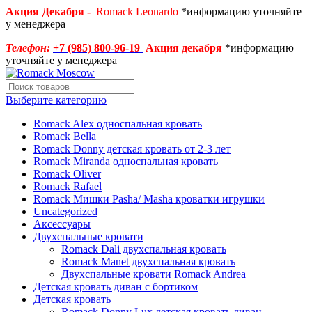
Акция Декабря -
Romack Leonardo
*информацию уточняйте
у менеджера
Телефон:
+7 (985) 800-96-19
Акция декабря
*информацию
уточняйте у менеджера
Выберите категорию
Romack Alex односпальная кровать
Romack Bella
Romack Donny детская кровать от 2-3 лет
Romack Miranda односпальная кровать
Romack Oliver
Romack Rafael
Romack Мишки Pasha/ Masha кроватки игрушки
Uncategorized
Аксессуары
Двухспальные кровати
Romack Dali двухспальная кровать
Romack Manet двухспальная кровать
Двухспальные кровати Romack Andrea
Детcкая кровать диван с бортиком
Детская кровать
Romack Donny Lux детская кровать диван