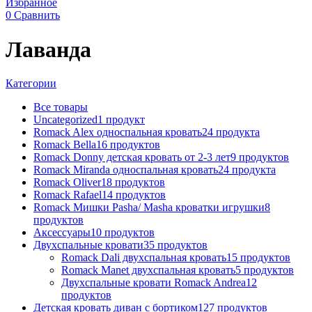
Избранное
0
Сравнить
Лаванда
Категории
Все
товары
Uncategorized
1
продукт
Romack Alex односпальная кровать
24
продукта
Romack Bella
16
продуктов
Romack Donny детская кровать от 2-3 лет
9
продуктов
Romack Miranda односпальная кровать
24
продукта
Romack Oliver
18
продуктов
Romack Rafael
14
продуктов
Romack Мишки Pasha/ Masha кроватки игрушки
8
продуктов
Аксессуары
10
продуктов
Двухспальные кровати
35
продуктов
Romack Dali двухспальная кровать
15
продуктов
Romack Manet двухспальная кровать
5
продуктов
Двухспальные кровати Romack Andrea
12
продуктов
Детcкая кровать диван с бортиком
127
продуктов