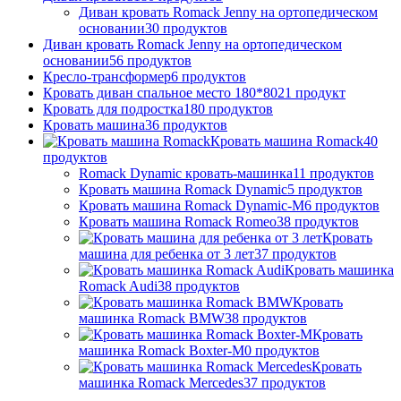
Диван кровать Romack Jenny на ортопедическом
основании
30
продуктов
Диван кровать Romack Jenny на ортопедическом
основании
56
продуктов
Кресло-трансформер
6
продуктов
Кровать диван спальное место 180*80
21
продукт
Кровать для подростка
180
продуктов
Кровать машина
36
продуктов
Кровать машина Romack
40
продуктов
Romack Dynamic кровать-машинка
11
продуктов
Кровать машина Romack Dynamic
5
продуктов
Кровать машина Romack Dynamic-M
6
продуктов
Кровать машина Romack Romeo
38
продуктов
Кровать
машина для ребенка от 3 лет
37
продуктов
Кровать машинка
Romack Audi
38
продуктов
Кровать
машинка Romack BMW
38
продуктов
Кровать
машинка Romack Boxter-M
0
продуктов
Кровать
машинка Romack Mercedes
37
продуктов