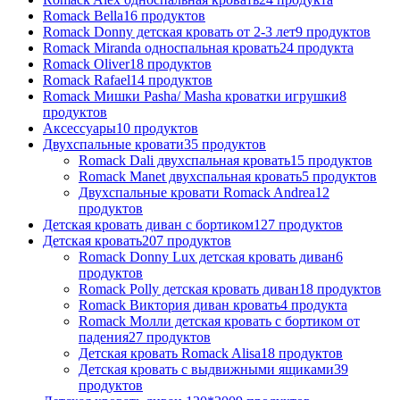
Romack Bella
16
продуктов
Romack Donny детская кровать от 2-3 лет
9
продуктов
Romack Miranda односпальная кровать
24
продукта
Romack Oliver
18
продуктов
Romack Rafael
14
продуктов
Romack Мишки Pasha/ Masha кроватки игрушки
8
продуктов
Аксессуары
10
продуктов
Двухспальные кровати
35
продуктов
Romack Dali двухспальная кровать
15
продуктов
Romack Manet двухспальная кровать
5
продуктов
Двухспальные кровати Romack Andrea
12
продуктов
Детcкая кровать диван с бортиком
127
продуктов
Детская кровать
207
продуктов
Romack Donny Lux детская кровать диван
6
продуктов
Romack Polly детская кровать диван
18
продуктов
Romack Виктория диван кровать
4
продукта
Romack Молли детская кровать с бортиком от
падения
27
продуктов
Детская кровать Romack Alisa
18
продуктов
Детская кровать с выдвижными ящиками
39
продуктов