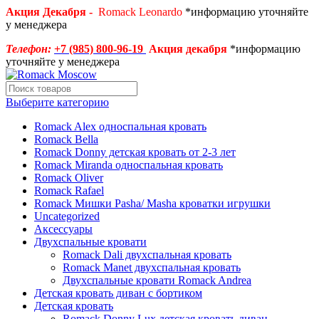
Акция Декабря -
Romack Leonardo
*информацию уточняйте
у менеджера
Телефон:
+7 (985) 800-96-19
Акция декабря
*информацию
уточняйте у менеджера
Выберите категорию
Romack Alex односпальная кровать
Romack Bella
Romack Donny детская кровать от 2-3 лет
Romack Miranda односпальная кровать
Romack Oliver
Romack Rafael
Romack Мишки Pasha/ Masha кроватки игрушки
Uncategorized
Аксессуары
Двухспальные кровати
Romack Dali двухспальная кровать
Romack Manet двухспальная кровать
Двухспальные кровати Romack Andrea
Детcкая кровать диван с бортиком
Детская кровать
Romack Donny Lux детская кровать диван