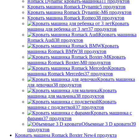
Romack Dynamic кровать-машинка
11
продуктов
Кровать машина Romack Dynamic
5
продуктов
Кровать машина Romack Dynamic-M
6
продуктов
Кровать машина Romack Romeo
38
продуктов
Кровать
машина для ребенка от 3 лет
37
продуктов
Кровать машинка
Romack Audi
38
продуктов
Кровать
машинка Romack BMW
38
продуктов
Кровать
машинка Romack Boxter-M
0
продуктов
Кровать
машинка Romack Mercedes
37
продуктов
Кровать машинка
для девочки
38
продуктов
Кровать
машинка для мальчика
38
продуктов
Кровать
машинка с подсветкой
37
продуктов
Кровать машинка с
фарами
37
продуктов
Объемные 3 D кровати
39
продуктов
Кровать машина Romack Boxter New
4
продукта