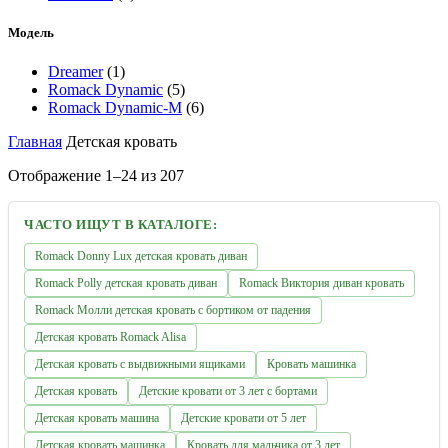
Модель
Dreamer
(1)
Romack Dynamic
(5)
Romack Dynamic-M
(6)
Главная
Детская кровать
Цены:
Отображение 1–24 из 207
по
возрастанию
ЧАСТО ИЩУТ В КАТАЛОГЕ:
Romack Donny Lux детская кровать диван
Romack Polly детская кровать диван
Romack Виктория диван кровать
Romack Молли детская кровать с бортиком от падения
Детская кровать Romack Alisa
Детская кровать с выдвижными ящиками
Кровать машинка
Детская кровать
Детские кровати от 3 лет с бортами
Детская кровать машина
Детские кровати от 5 лет
Детская кровать машинка
Кровать для мальчика от 3 лет