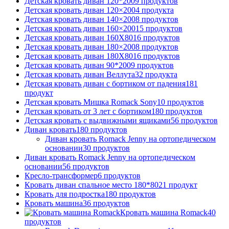
Детская кровать диван 120*200
9
продуктов
Детская кровать диван 120×200
4
продукта
Детская кровать диван 140×200
8
продуктов
Детская кровать диван 160×200
15
продуктов
Детская кровать диван 160Х80
16
продуктов
Детская кровать диван 180×200
8
продуктов
Детская кровать диван 180Х80
16
продуктов
Детская кровать диван 90*200
9
продуктов
Детская кровать диван Веллута
32
продукта
Детская кровать диван с бортиком от падения
181
продукт
Детская кровать Мишка Romack Sony
10
продуктов
Детская кровать от 3 лет с бортиком
180
продуктов
Детская кровать с выдвижными ящиками
56
продуктов
Диван кровать
180
продуктов
Диван кровать Romack Jenny на ортопедическом
основании
30
продуктов
Диван кровать Romack Jenny на ортопедическом
основании
56
продуктов
Кресло-трансформер
6
продуктов
Кровать диван спальное место 180*80
21
продукт
Кровать для подростка
180
продуктов
Кровать машина
36
продуктов
Кровать машина Romack
40
продуктов