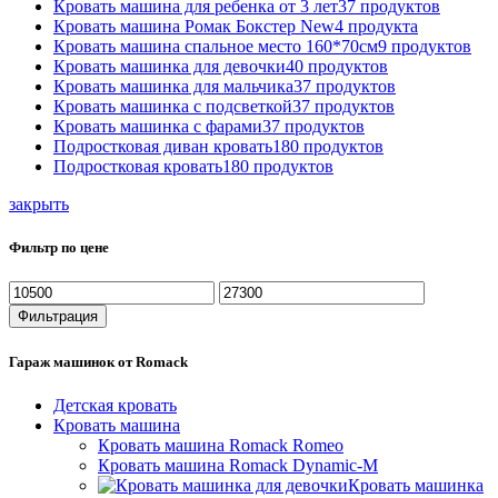
Кровать машина для ребенка от 3 лет
37
продуктов
Кровать машина Ромак Бокстер New
4
продукта
Кровать машина спальное место 160*70см
9
продуктов
Кровать машинка для девочки
40
продуктов
Кровать машинка для мальчика
37
продуктов
Кровать машинка с подсветкой
37
продуктов
Кровать машинка с фарами
37
продуктов
Подростковая диван кровать
180
продуктов
Подростковая кровать
180
продуктов
закрыть
Фильтр по цене
Минимальная
Максимальная
цена
цена
Фильтрация
Гараж машинок от Romack
Детская кровать
Кровать машина
Кровать машина Romack Romeo
Кровать машина Romack Dynamic-M
Кровать машинка