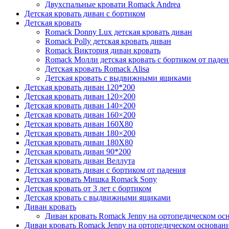
Двухспальные кровати Romack Andrea
Детcкая кровать диван с бортиком
Детская кровать
Romack Donny Lux детская кровать диван
Romack Polly детская кровать диван
Romack Виктория диван кровать
Romack Молли детская кровать с бортиком от паден
Детская кровать Romack Alisa
Детская кровать с выдвижными ящиками
Детская кровать диван 120*200
Детская кровать диван 120×200
Детская кровать диван 140×200
Детская кровать диван 160×200
Детская кровать диван 160Х80
Детская кровать диван 180×200
Детская кровать диван 180Х80
Детская кровать диван 90*200
Детская кровать диван Веллута
Детская кровать диван с бортиком от падения
Детская кровать Мишка Romack Sony
Детская кровать от 3 лет с бортиком
Детская кровать с выдвижными ящиками
Диван кровать
Диван кровать Romack Jenny на ортопедическом ос
Диван кровать Romack Jenny на ортопедическом основан