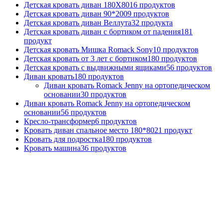
Детская кровать диван 180Х80
16
продуктов
Детская кровать диван 90*200
9
продуктов
Детская кровать диван Веллута
32
продукта
Детская кровать диван с бортиком от падения
181
продукт
Детская кровать Мишка Romack Sony
10
продуктов
Детская кровать от 3 лет с бортиком
180
продуктов
Детская кровать с выдвижными ящиками
56
продуктов
Диван кровать
180
продуктов
Диван кровать Romack Jenny на ортопедическом
основании
30
продуктов
Диван кровать Romack Jenny на ортопедическом
основании
56
продуктов
Кресло-трансформер
6
продуктов
Кровать диван спальное место 180*80
21
продукт
Кровать для подростка
180
продуктов
Кровать машина
36
продуктов