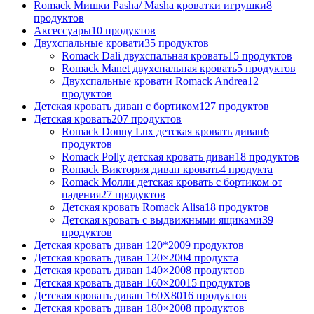
Romack Мишки Pasha/ Masha кроватки игрушки
8
продуктов
Аксессуары
10
продуктов
Двухспальные кровати
35
продуктов
Romack Dali двухспальная кровать
15
продуктов
Romack Manet двухспальная кровать
5
продуктов
Двухспальные кровати Romack Andrea
12
продуктов
Детcкая кровать диван с бортиком
127
продуктов
Детская кровать
207
продуктов
Romack Donny Lux детская кровать диван
6
продуктов
Romack Polly детская кровать диван
18
продуктов
Romack Виктория диван кровать
4
продукта
Romack Молли детская кровать с бортиком от
падения
27
продуктов
Детская кровать Romack Alisa
18
продуктов
Детская кровать с выдвижными ящиками
39
продуктов
Детская кровать диван 120*200
9
продуктов
Детская кровать диван 120×200
4
продукта
Детская кровать диван 140×200
8
продуктов
Детская кровать диван 160×200
15
продуктов
Детская кровать диван 160Х80
16
продуктов
Детская кровать диван 180×200
8
продуктов