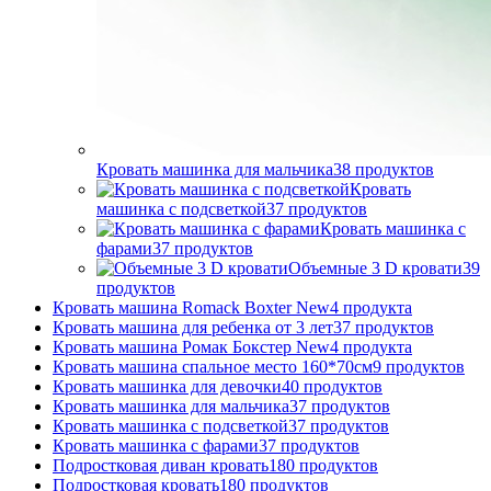
Кровать машинка для мальчика
38
продуктов
Кровать
машинка с подсветкой
37
продуктов
Кровать машинка с
фарами
37
продуктов
Объемные 3 D кровати
39
продуктов
Кровать машина Romack Boxter New
4
продукта
Кровать машина для ребенка от 3 лет
37
продуктов
Кровать машина Ромак Бокстер New
4
продукта
Кровать машина спальное место 160*70см
9
продуктов
Кровать машинка для девочки
40
продуктов
Кровать машинка для мальчика
37
продуктов
Кровать машинка с подсветкой
37
продуктов
Кровать машинка с фарами
37
продуктов
Подростковая диван кровать
180
продуктов
Подростковая кровать
180
продуктов