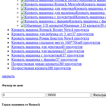
Кровать маши
Кровать машинка д
Кровать машинка 
Кровать машинка 
Кровать машинка с ф
Объемные 3 D кровати
39
Кровать машина Romack Boxter New
4
продукта
Кровать машина для ребенка от 3 лет
37
продуктов
Кровать машина Ромак Бокстер New
4
продукта
Кровать машина спальное место 160*70см
9
продуктов
Кровать машинка для девочки
40
продуктов
Кровать машинка для мальчика
37
продуктов
Кровать машинка с подсветкой
37
продуктов
Кровать машинка с фарами
37
продуктов
Подростковая диван кровать
180
продуктов
Подростковая кровать
180
продуктов
закрыть
Фильтр по цене
Минимальная
Максимальная
Фильтра
цена
цена
Гараж машинок от Romack