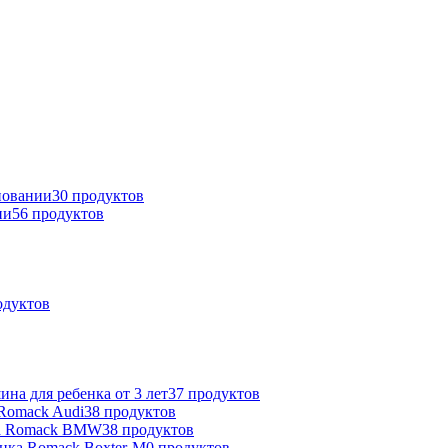
новании
30
продуктов
ии
56
продуктов
одуктов
на для ребенка от 3 лет
37
продуктов
Romack Audi
38
продуктов
а Romack BMW
38
продуктов
нка Romack Boxter-M
0
продуктов