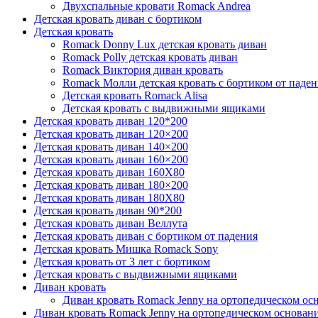
Двухспальные кровати Romack Andrea
Детcкая кровать диван с бортиком
Детская кровать
Romack Donny Lux детская кровать диван
Romack Polly детская кровать диван
Romack Виктория диван кровать
Romack Молли детская кровать с бортиком от паден
Детская кровать Romack Alisa
Детская кровать с выдвижными ящиками
Детская кровать диван 120*200
Детская кровать диван 120×200
Детская кровать диван 140×200
Детская кровать диван 160×200
Детская кровать диван 160Х80
Детская кровать диван 180×200
Детская кровать диван 180Х80
Детская кровать диван 90*200
Детская кровать диван Веллута
Детская кровать диван с бортиком от падения
Детская кровать Мишка Romack Sony
Детская кровать от 3 лет с бортиком
Детская кровать с выдвижными ящиками
Диван кровать
Диван кровать Romack Jenny на ортопедическом ос
Диван кровать Romack Jenny на ортопедическом основан