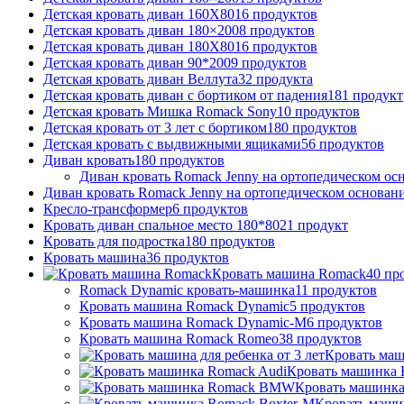
Детская кровать диван 160Х80
16
продуктов
Детская кровать диван 180×200
8
продуктов
Детская кровать диван 180Х80
16
продуктов
Детская кровать диван 90*200
9
продуктов
Детская кровать диван Веллута
32
продукта
Детская кровать диван с бортиком от падения
181
продукт
Детская кровать Мишка Romack Sony
10
продуктов
Детская кровать от 3 лет с бортиком
180
продуктов
Детская кровать с выдвижными ящиками
56
продуктов
Диван кровать
180
продуктов
Диван кровать Romack Jenny на ортопедическом ос
Диван кровать Romack Jenny на ортопедическом основан
Кресло-трансформер
6
продуктов
Кровать диван спальное место 180*80
21
продукт
Кровать для подростка
180
продуктов
Кровать машина
36
продуктов
Кровать машина Romack
40
пр
Romack Dynamic кровать-машинка
11
продуктов
Кровать машина Romack Dynamic
5
продуктов
Кровать машина Romack Dynamic-M
6
продуктов
Кровать машина Romack Romeo
38
продуктов
Кровать маши
Кровать машинка 
Кровать машинк
Кровать маши