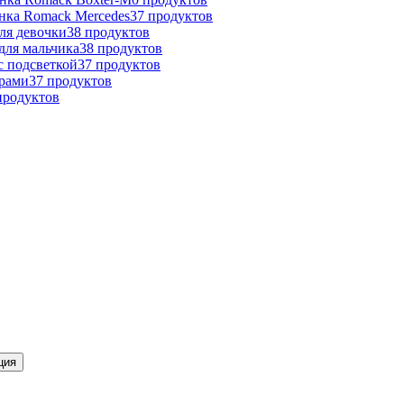
нка Romack Mercedes
37
продуктов
ля девочки
38
продуктов
для мальчика
38
продуктов
с подсветкой
37
продуктов
арами
37
продуктов
продуктов
ция