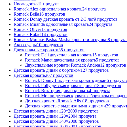
Uncategorized
1
продукт
Romack Alex односпальная кровать
24
продукта
Romack Bella
16
продуктов
Romack Donny детская кровать от 2-3 лет
9
продуктов
Romack Miranda односпальная кровать
24
продукта
Romack Oliver
18
продуктов
Romack Rafael
14
продуктов
Romack Мишки Pasha/ Masha кроватки игрушки
8
продукт
Аксессуары
10
продуктов
Двухспальные кровати
35
продуктов
Romack Dali двухспальная кровать
15
продуктов
Romack Manet двухспальная кровать
5
продуктов
Двухспальные кровати Romack Andrea
12
продуктов
Детcкая кровать диван с бортиком
127
продуктов
Детская кровать
207
продуктов
Romack Donny Lux детская кровать диван
6
продукт
Romack Polly детская кровать диван
18
продуктов
Romack Виктория диван кровать
4
продукта
Romack Молли детская кровать с бортиком от паден
Детская кровать Romack Alisa
18
продуктов
Детская кровать с выдвижными ящиками
39
продук
Детская кровать диван 120*200
9
продуктов
Детская кровать диван 120×200
4
продукта
Детская кровать диван 140×200
8
продуктов
Детская кровать диван 160×200
15
продуктов