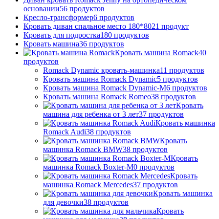
основании
56
продуктов
Кресло-трансформер
6
продуктов
Кровать диван спальное место 180*80
21
продукт
Кровать для подростка
180
продуктов
Кровать машина
36
продуктов
Кровать машина Romack
40
продуктов
Romack Dynamic кровать-машинка
11
продуктов
Кровать машина Romack Dynamic
5
продуктов
Кровать машина Romack Dynamic-M
6
продуктов
Кровать машина Romack Romeo
38
продуктов
Кровать
машина для ребенка от 3 лет
37
продуктов
Кровать машинка
Romack Audi
38
продуктов
Кровать
машинка Romack BMW
38
продуктов
Кровать
машинка Romack Boxter-M
0
продуктов
Кровать
машинка Romack Mercedes
37
продуктов
Кровать машинка
для девочки
38
продуктов
Кровать