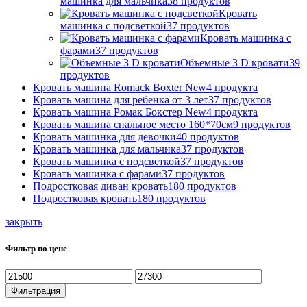
машинка для мальчика
38
продуктов
Кровать
машинка с подсветкой
37
продуктов
Кровать машинка с
фарами
37
продуктов
Объемные 3 D кровати
39
продуктов
Кровать машина Romack Boxter New
4
продукта
Кровать машина для ребенка от 3 лет
37
продуктов
Кровать машина Ромак Бокстер New
4
продукта
Кровать машина спальное место 160*70см
9
продуктов
Кровать машинка для девочки
40
продуктов
Кровать машинка для мальчика
37
продуктов
Кровать машинка с подсветкой
37
продуктов
Кровать машинка с фарами
37
продуктов
Подростковая диван кровать
180
продуктов
Подростковая кровать
180
продуктов
закрыть
Фильтр по цене
Минимальная
Максимальная
цена
цена
Фильтрация