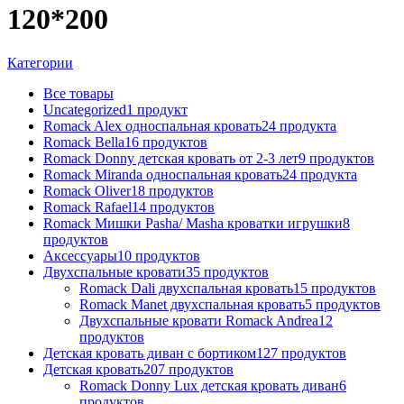
120*200
Категории
Все
товары
Uncategorized
1
продукт
Romack Alex односпальная кровать
24
продукта
Romack Bella
16
продуктов
Romack Donny детская кровать от 2-3 лет
9
продуктов
Romack Miranda односпальная кровать
24
продукта
Romack Oliver
18
продуктов
Romack Rafael
14
продуктов
Romack Мишки Pasha/ Masha кроватки игрушки
8
продуктов
Аксессуары
10
продуктов
Двухспальные кровати
35
продуктов
Romack Dali двухспальная кровать
15
продуктов
Romack Manet двухспальная кровать
5
продуктов
Двухспальные кровати Romack Andrea
12
продуктов
Детcкая кровать диван с бортиком
127
продуктов
Детская кровать
207
продуктов
Romack Donny Lux детская кровать диван
6
продуктов