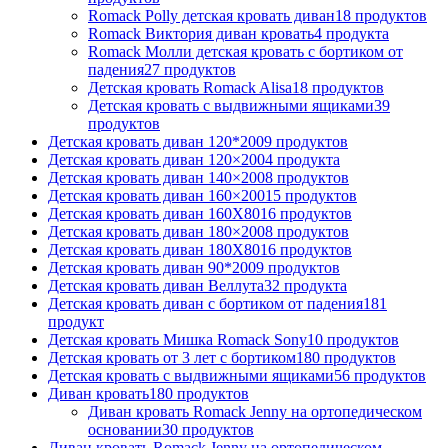
Romack Polly детская кровать диван
18
продуктов
Romack Виктория диван кровать
4
продукта
Romack Молли детская кровать с бортиком от
падения
27
продуктов
Детская кровать Romack Alisa
18
продуктов
Детская кровать с выдвижными ящиками
39
продуктов
Детская кровать диван 120*200
9
продуктов
Детская кровать диван 120×200
4
продукта
Детская кровать диван 140×200
8
продуктов
Детская кровать диван 160×200
15
продуктов
Детская кровать диван 160Х80
16
продуктов
Детская кровать диван 180×200
8
продуктов
Детская кровать диван 180Х80
16
продуктов
Детская кровать диван 90*200
9
продуктов
Детская кровать диван Веллута
32
продукта
Детская кровать диван с бортиком от падения
181
продукт
Детская кровать Мишка Romack Sony
10
продуктов
Детская кровать от 3 лет с бортиком
180
продуктов
Детская кровать с выдвижными ящиками
56
продуктов
Диван кровать
180
продуктов
Диван кровать Romack Jenny на ортопедическом
основании
30
продуктов
Диван кровать Romack Jenny на ортопедическом