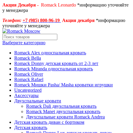
Акция Декабря -
Romack Leonardo
*информацию уточняйте
у менеджера
Телефон:
+7 (985) 800-96-19
Акция декабря
*информацию
уточняйте у менеджера
Выберите категорию
Romack Alex односпальная кровать
Romack Bella
Romack Donny детская кровать от 2-3 лет
Romack Miranda односпальная кровать
Romack Oliver
Romack Rafael
Romack Мишки Pasha/ Masha кроватки игрушки
Uncategorized
Аксессуары
Двухспальные кровати
Romack Dali двухспальная кровать
Romack Manet двухспальная кровать
Двухспальные кровати Romack Andrea
Детcкая кровать диван с бортиком
Детская кровать
Romack Donny Lux детская кровать диван