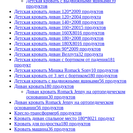
Детская кровать с выдвижными ящиками
39
продуктов
Детская кровать диван 120*200
9
продуктов
Детская кровать диван 120×200
4
продукта
Детская кровать диван 140×200
8
продуктов
Детская кровать диван 160×200
15
продуктов
Детская кровать диван 160Х80
16
продуктов
Детская кровать диван 180×200
8
продуктов
Детская кровать диван 180Х80
16
продуктов
Детская кровать диван 90*200
9
продуктов
Детская кровать диван Веллута
32
продукта
Детская кровать диван с бортиком от падения
181
продукт
Детская кровать Мишка Romack Sony
10
продуктов
Детская кровать от 3 лет с бортиком
180
продуктов
Детская кровать с выдвижными ящиками
56
продуктов
Диван кровать
180
продуктов
Диван кровать Romack Jenny на ортопедическом
основании
30
продуктов
Диван кровать Romack Jenny на ортопедическом
основании
56
продуктов
Кресло-трансформер
6
продуктов
Кровать диван спальное место 180*80
21
продукт
Кровать для подростка
180
продуктов
Кровать машина
36
продуктов