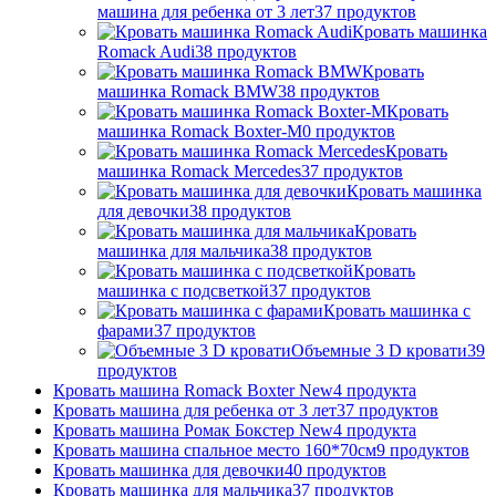
машина для ребенка от 3 лет
37
продуктов
Кровать машинка
Romack Audi
38
продуктов
Кровать
машинка Romack BMW
38
продуктов
Кровать
машинка Romack Boxter-M
0
продуктов
Кровать
машинка Romack Mercedes
37
продуктов
Кровать машинка
для девочки
38
продуктов
Кровать
машинка для мальчика
38
продуктов
Кровать
машинка с подсветкой
37
продуктов
Кровать машинка с
фарами
37
продуктов
Объемные 3 D кровати
39
продуктов
Кровать машина Romack Boxter New
4
продукта
Кровать машина для ребенка от 3 лет
37
продуктов
Кровать машина Ромак Бокстер New
4
продукта
Кровать машина спальное место 160*70см
9
продуктов
Кровать машинка для девочки
40
продуктов
Кровать машинка для мальчика
37
продуктов