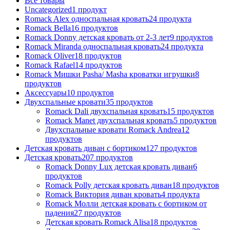
Все
товары
Uncategorized
1
продукт
Romack Alex односпальная кровать
24
продукта
Romack Bella
16
продуктов
Romack Donny детская кровать от 2-3 лет
9
продуктов
Romack Miranda односпальная кровать
24
продукта
Romack Oliver
18
продуктов
Romack Rafael
14
продуктов
Romack Мишки Pasha/ Masha кроватки игрушки
8
продуктов
Аксессуары
10
продуктов
Двухспальные кровати
35
продуктов
Romack Dali двухспальная кровать
15
продуктов
Romack Manet двухспальная кровать
5
продуктов
Двухспальные кровати Romack Andrea
12
продуктов
Детcкая кровать диван с бортиком
127
продуктов
Детская кровать
207
продуктов
Romack Donny Lux детская кровать диван
6
продуктов
Romack Polly детская кровать диван
18
продуктов
Romack Виктория диван кровать
4
продукта
Romack Молли детская кровать с бортиком от
падения
27
продуктов
Детская кровать Romack Alisa
18
продуктов