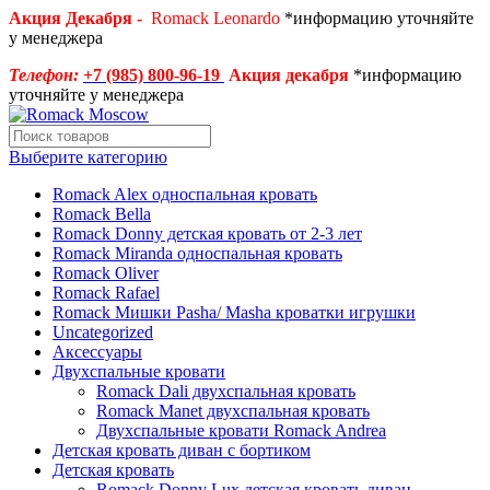
Акция Декабря -
Romack Leonardo
*информацию уточняйте
у менеджера
Телефон:
+7 (985) 800-96-19
Акция декабря
*информацию
уточняйте у менеджера
Выберите категорию
Romack Alex односпальная кровать
Romack Bella
Romack Donny детская кровать от 2-3 лет
Romack Miranda односпальная кровать
Romack Oliver
Romack Rafael
Romack Мишки Pasha/ Masha кроватки игрушки
Uncategorized
Аксессуары
Двухспальные кровати
Romack Dali двухспальная кровать
Romack Manet двухспальная кровать
Двухспальные кровати Romack Andrea
Детcкая кровать диван с бортиком
Детская кровать
Romack Donny Lux детская кровать диван