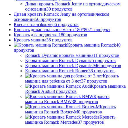
Диван кровать Romack Jenny на ортопедическом
основании
30
продуктов
Диван кровать Romack Jenny на ортопедическом
основании
56
продуктов
Кресло-трансформер
6
продуктов
Кровать диван спальное место 180*80
21
продукт
Кровать для подростка
180
продуктов
Кровать машина
36
продуктов
Кровать машина Romack
40
продуктов
Romack Dynamic кровать-машинка
11
продуктов
Кровать машина Romack Dynamic
5
продуктов
Кровать машина Romack Dynamic-M
6
продуктов
Кровать машина Romack Romeo
38
продуктов
Кровать
машина для ребенка от 3 лет
37
продуктов
Кровать машинка
Romack Audi
38
продуктов
Кровать
машинка Romack BMW
38
продуктов
Кровать
машинка Romack Boxter-M
0
продуктов
Кровать
машинка Romack Mercedes
37
продуктов