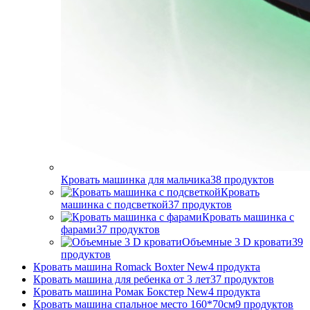
Кровать машинка для мальчика
38
продуктов
Кровать
машинка с подсветкой
37
продуктов
Кровать машинка с
фарами
37
продуктов
Объемные 3 D кровати
39
продуктов
Кровать машина Romack Boxter New
4
продукта
Кровать машина для ребенка от 3 лет
37
продуктов
Кровать машина Ромак Бокстер New
4
продукта
Кровать машина спальное место 160*70см
9
продуктов