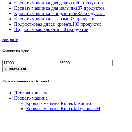
Кровать машинка для девочки
40
продуктов
Кровать машинка для мальчика
37
продуктов
Кровать машинка с подсветкой
37
продуктов
Кровать машинка с фарами
37
продуктов
Подростковая диван кровать
180
продуктов
Подростковая кровать
180
продуктов
закрыть
Фильтр по цене
Минимальная
Максимальная
цена
цена
Фильтрация
Гараж машинок от Romack
Детская кровать
Кровать машина
Кровать машина Romack Romeo
Кровать машина Romack Dynamic-M