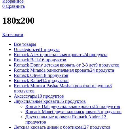
Избранное
0
Сравнить
180x200
Категории
Все
товары
Uncategorized
1
продукт
Romack Alex односпальная кровать
24
продукта
Romack Bella
16
продуктов
Romack Donny детская кровать от 2-3 лет
9
продуктов
Romack Miranda односпальная кровать
24
продукта
Romack Oliver
18
продуктов
Romack Rafael
14
продуктов
Romack Мишки Pasha/ Masha кроватки игрушки
8
продуктов
Аксессуары
10
продуктов
Двухспальные кровати
35
продуктов
Romack Dali двухспальная кровать
15
продуктов
Romack Manet двухспальная кровать
5
продуктов
Двухспальные кровати Romack Andrea
12
продуктов
Детcкая кровать диван с бортиком
127
продуктов