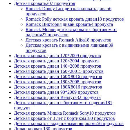
Детская кровать
207
продуктов
Romack Donny Lux детская кровать диван
6
продуктов
Romack Polly детская кровать диван
18
продуктов
Romack Виктория диван кровать
4
продукта
Romack Молли детская кровать с бортиком от
падения
27
продуктов
Детская кровать Romack Alisa
18
продуктов
Детская кровать с выдвижными ящиками
39
продуктов
Детская кровать диван 120*200
9
продуктов
Детская кровать диван 120×200
4
продукта
Детская кровать диван 140×200
8
продуктов
Детская кровать диван 160×200
15
продуктов
Детская кровать диван 160Х80
16
продуктов
Детская кровать диван 180×200
8
продуктов
Детская кровать диван 180Х80
16
продуктов
Детская кровать диван 90*200
9
продуктов
Детская кровать диван Веллута
32
продукта
Детская кровать диван с бортиком от падения
181
продукт
Детская кровать Мишка Romack Sony
10
продуктов
Детская кровать от 3 лет с бортиком
180
продуктов
Детская кровать с выдвижными ящиками
56
продуктов
Диван кровать
180
продуктов