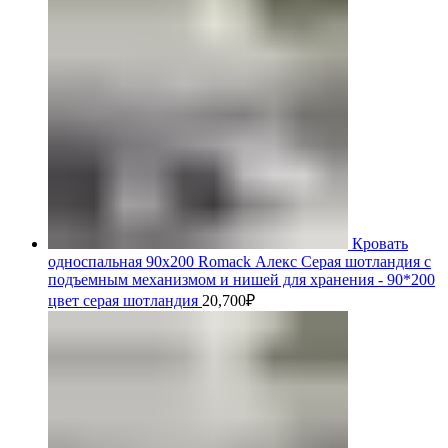
Кровать
односпальная 90х200 Romack Алекс Серая шотландия с
подъемным механизмом и нишей для хранения - 90*200
цвет серая шотландия
20,700
₽