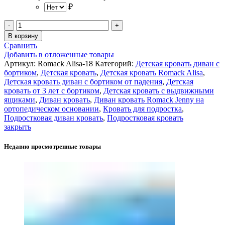
₽
Количество
товара
В корзину
Romack
Сравнить
Alisa
Добавить в отложенные товары
кровать-
Артикул:
Romack Alisa-18
Категорий:
Детcкая кровать диван с
тахта
бортиком
,
Детская кровать
,
Детская кровать Romack Alisa
,
-
Детская кровать диван с бортиком от падения
,
Детская
180*80
кровать от 3 лет с бортиком
,
Детская кровать с выдвижными
Серый
ящиками
,
Диван кровать
,
Диван кровать Romack Jenny на
микровелюр
ортопедическом основании
,
Кровать для подростка
,
Подростковая диван кровать
,
Подростковая кровать
закрыть
Недавно просмотренные товары