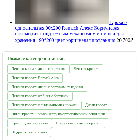
Кровать
односпальная 90х200 Romack Алекс Коричневая
шотландия с подъемным механизмом и нишей для
хранения - 90*200 цвет коричневая шотландия
20,700
₽
Похожие категории и метки:
Детcкая кровать диван с бортиком
Детская кровать
Детская кровать Romack Alisa
Детская кровать диван с бортиком от падения
Детская кровать от 3 лет с бортиком
Детская кровать с выдвижными ящиками
Диван кровать
Диван кровать Romack Jenny на ортопедическом основании
Кровать для подростка
Подростковая диван кровать
Подростковая кровать