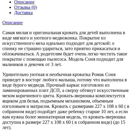
Описание
Отзывы (0)
Доставка
Описание
Самая милая и оригинальная кровать для детей выполнена в
виде мягкого и уютного медвежонка. Покрытие из
искусственного меха идеально подходит для детской: о
спинку не страшно удариться, зато приятно прикасаться и
облокачиваться. А родителям будет очень легко чистить такое
покрытие с помощью пылесоса. Модель Соня подходит для
мальчиков и девочек от 3 лет.
Удивительно уютная и необычная кроватка Ромак Соня
приведет в восторг любого малыша, потому что выполнена в
виде бурого медведя. Прочный каркас изготовлен из
ламинированных плит ДСП, а сверху обтянут искусственным
мехом коричневого цвета. Кровать-зверюшка комплектуется
ящиком для белья, подъемным механизмом, объемным
изголовьем и матрасом. Кровать с размерами 227 х 108 х 60 ( в
собранном виде) подойдет даже ребенку старше 10 лет, а если
вам нужна более миниатюрная модель, то кровать-зверюшка
доступна в размере 227 х 108 х 60 ( в собранном виде) (до 15
лет).