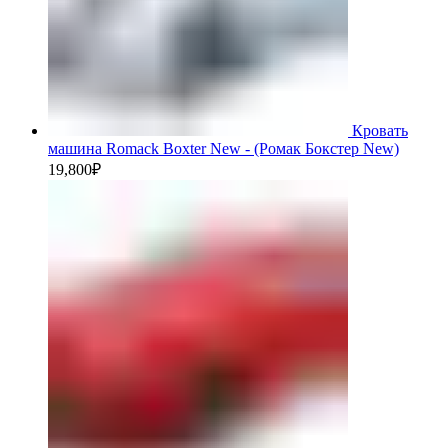
Кровать
машина Romack Boxter New - (Ромак Бокстер New)
19,800
₽