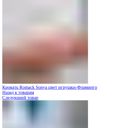
Кровать Romack Sonya цвет игрушки-Фламинго
Назад к товарам
Следующий товар