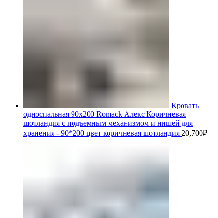
Кровать
односпальная 90х200 Romack Алекс Коричневая
шотландия с подъемным механизмом и нишей для
хранения - 90*200 цвет коричневая шотландия
20,700
₽